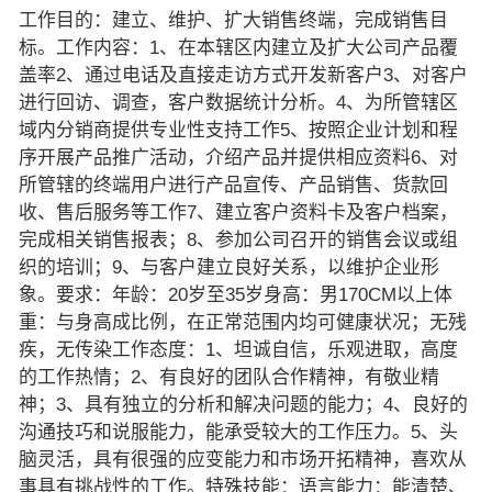
工作目的：建立、维护、扩大销售终端，完成销售目
标。工作内容：1、在本辖区内建立及扩大公司产品覆
盖率2、通过电话及直接走访方式开发新客户3、对客户
进行回访、调查，客户数据统计分析。4、为所管辖区
域内分销商提供专业性支持工作5、按照企业计划和程
序开展产品推广活动，介绍产品并提供相应资料6、对
所管辖的终端用户进行产品宣传、产品销售、货款回
收、售后服务等工作7、建立客户资料卡及客户档案，
完成相关销售报表；8、参加公司召开的销售会议或组
织的培训；9、与客户建立良好关系，以维护企业形
象。要求：年龄：20岁至35岁身高：男170CM以上体
重：与身高成比例，在正常范围内均可健康状况；无残
疾，无传染工作态度：1、坦诚自信，乐观进取，高度
的工作热情；2、有良好的团队合作精神，有敬业精
神；3、具有独立的分析和解决问题的能力；4、良好的
沟通技巧和说服能力，能承受较大的工作压力。5、头
脑灵活，具有很强的应变能力和市场开拓精神，喜欢从
事具有挑战性的工作。特殊技能：语言能力：能清楚、